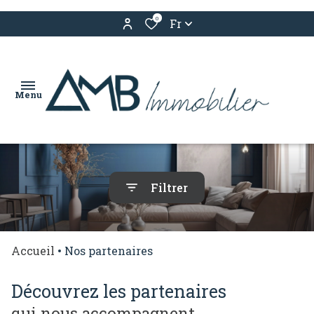
0
Fr
Menu
nos
Filtrer
services
acheter
Accueil
Nos partenaires
louer
estimation
découvrez les partenaires
qui nous accompagnent