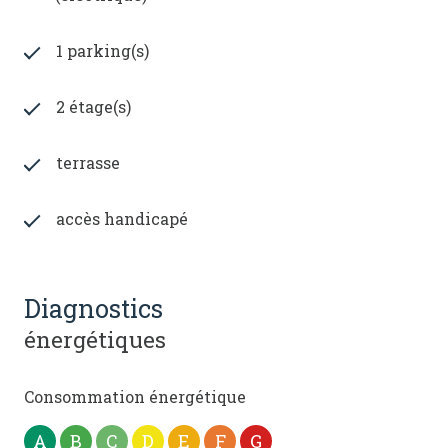
1 parking(s)
2 étage(s)
terrasse
accès handicapé
diagnostics
énergétiques
Consommation énergétique
A
B
C
D
E
F
G