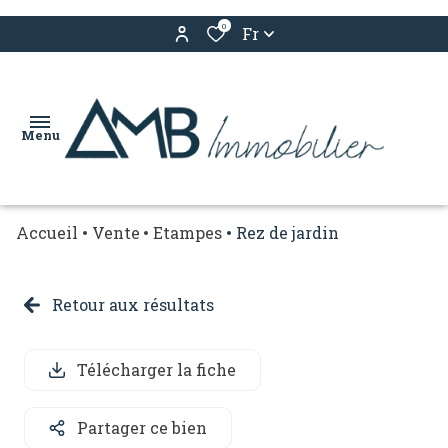
0
Fr
Menu
Accueil
Vente
Etampes
Rez de jardin
nos
services
Retour aux résultats
acheter
louer
Télécharger la fiche
estimation
Partager ce bien