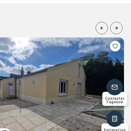
4
130
Contacter
chambre(s)
m²
l'agence
Estimation