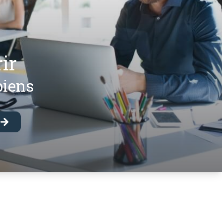
rir
biens