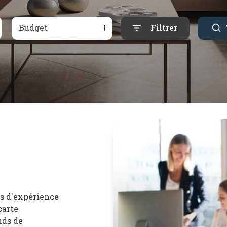
Budget
Filtrer
es d'expérience
carte
nds de