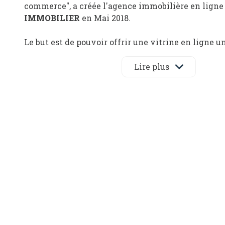
commerce
", a créée l'agence immobilière en lign
IMMOBILIER
en Mai 2018.
Le but est de pouvoir offrir une vitrine en ligne u
parfaitement renseignée, à tous ceux qui recherc
louer un bien, sur les départements 28 / 78 / 91 et 
Lire plus
permettre à tous d’accéder, à moindre frais, à des 
professionnels.
Car en effet,
AMB IMMOBILIER
vous propose des 
plus attractifs
qu’une agence immobilière traditio
"
Nous sommes dès à présent à votre disposition p
accompagner dans vos projets immobiliers !"