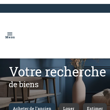
Menu
votre recherche
nos
services
de biens
acheter
louer
estimation
Acheter
de l'ancien
Louer
Estimer