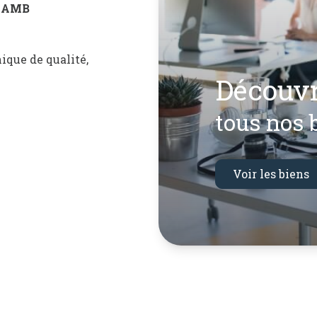
e
AMB
nique de qualité,
hent à acheter ou
découv
ainsi de
services
tous nos 
tarifs
beaucoup
Voir les biens
nnelle.
our vous